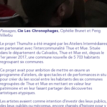
Passages
,
Cie Les Chronophages
, Ophélie Brunet et Perig
Villerbu
Le projet Thumulte a été imaginé par les Ateliers Intermédiaires
en partenariat avec l’intercommunalité Thue et Mue. Située
dans le département du Calvados, Thue et Mue est, depuis le
1er janvier 2017, une commune nouvelle de 5 703 habitants
regroupant six communes.
Ce projet avait pour ambition de mettre en œuvre un
programme d’ateliers, de spectacles et de performances in situ
pour créer du lien social entre les habitants des six communes
regroupées de Thue et Mue en mettant en valeur leur
patrimoine et en leur faisant partager des découvertes
artistiques atypiques.
Les artistes avaient comme intention d’investir des lieux publics,
des lieux oubliés ou méconnus, encore chargés d’histoire pour y