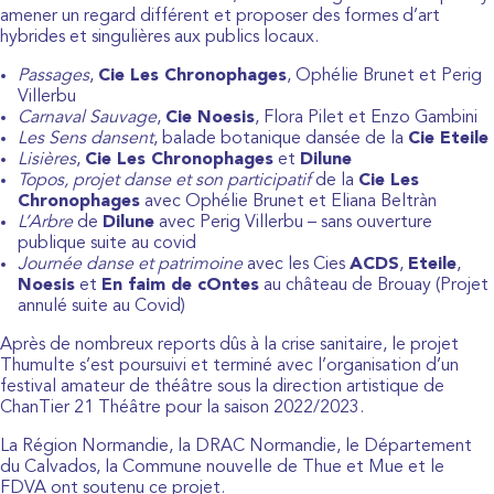
amener un regard différent et proposer des formes d’art
hybrides et singulières aux publics locaux.
Passages
,
Cie Les Chronophages
, Ophélie Brunet et Perig
Villerbu
Carnaval Sauvage
,
Cie Noesis
, Flora Pilet et Enzo Gambini
Les Sens dansent
, balade botanique dansée de la
Cie Eteile
Lisières
,
Cie Les Chronophages
et
Dilune
Topos, projet danse et son participatif
de la
Cie Les
Chronophages
avec Ophélie Brunet et Eliana Beltràn
L’Arbre
de
Dilune
avec Perig Villerbu – sans ouverture
publique suite au covid
Journée danse et patrimoine
avec les Cies
ACDS
,
Eteile
,
Noesis
et
En faim de cOntes
au château de Brouay (Projet
annulé suite au Covid)
Après de nombreux reports dûs à la crise sanitaire, le projet
Thumulte s’est poursuivi et terminé avec l’organisation d’un
festival amateur de théâtre sous la direction artistique de
ChanTier 21 Théâtre pour la saison 2022/2023.
La Région Normandie, la DRAC Normandie, le Département
du Calvados, la Commune nouvelle de Thue et Mue et le
FDVA ont soutenu ce projet.